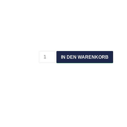
E
Funduskamera
|
aterialien
IN DEN WARENKORB