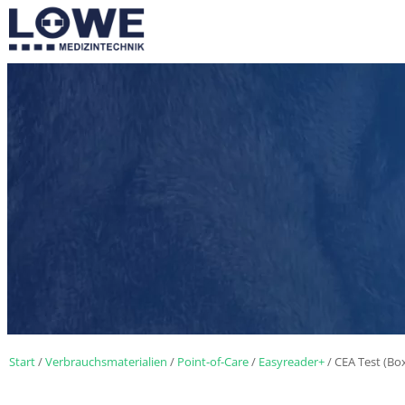
Start
/
Verbrauchsmaterialien
/
Point-of-Care
/
Easyreader+
/ CEA Test (Bo
MEHR ZEIT FÜ