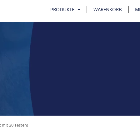
PRODUKTE
WARENKORB
M
x mit 20 Testen)
RS