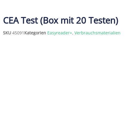
WESENTLICH
CEA Test (Box mit 20 Testen)
Selbsttests | Blutanalysegeräte | 
| Kochendichtemessung 
SKU
45091
Kategorien
Easyreader+
,
Verbrauchsmaterialien
Point-of-Care-Geräte | Verbrauchsm