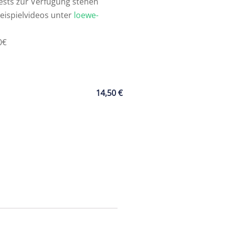
tests zur Verfügung stehen
ispielvideos unter
loewe-
0€
14,50
€