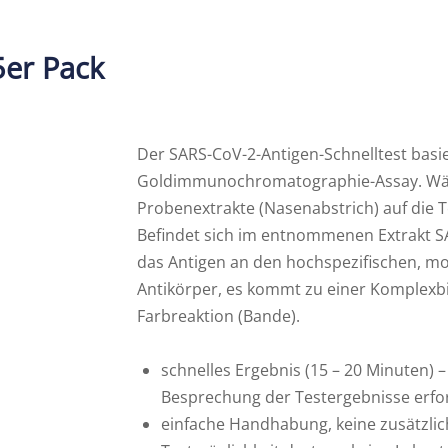
E
er Pack
Funduskamera
|
aterialien
Der SARS-CoV-2-Antigen-Schnelltest basie
Goldimmunochromatographie-Assay. W
Probenextrakte (Nasenabstrich) auf die 
Befindet sich im entnommenen
Extrakt S
das Antigen an den hochspezifischen, m
Antikörper,
es kommt zu einer Komplexbi
Farbreaktion (Bande).
schnelles Ergebnis (15 – 20 Minuten) –
Besprechung der Testergebnisse erfo
einfache Handhabung, keine zusätzlic