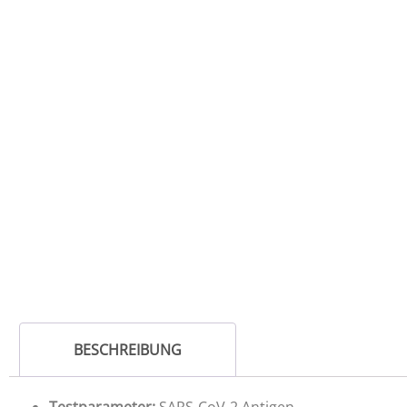
BESCHREIBUNG
Testparameter:
SARS-CoV-2 Antigen