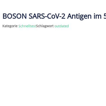
WESENTLICH
BOSON SARS-CoV-2 Antigen im 5
Selbsttests | Blutanalysegeräte | 
| Kochendichtemessung 
Kategorie
Schnelltest
Schlagwort
outdated
Point-of-Care-Geräte | Verbrauchsm