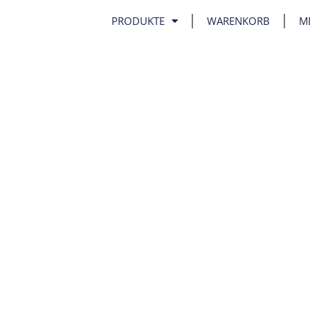
PRODUKTE
WARENKORB
M
NTLICHE
 | Kochendichtemessung |