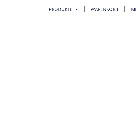
PRODUKTE
WARENKORB
M
NTLICHE
 | Kochendichtemessung |